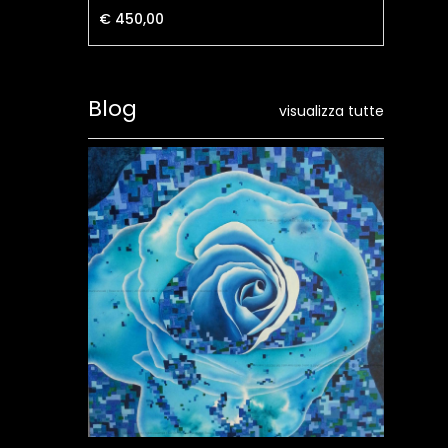
€ 450,00
€ 
Blog
visualizza tutte
Pur
04