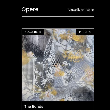
Opere
Visualizza tutte
PITTURA
GA234578
PITTURA
GA
The Bonds
Cu