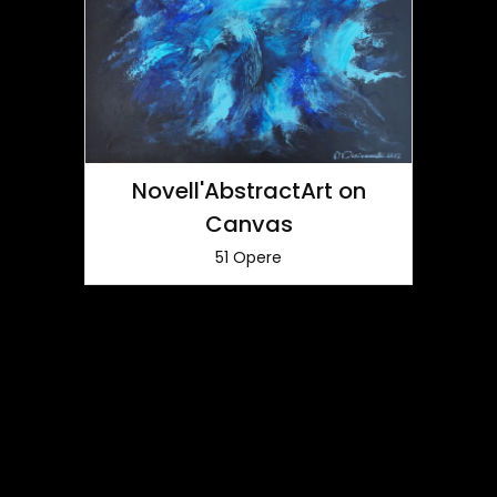
Novell'AbstractArt on
Canvas
i
51 Opere
Nov