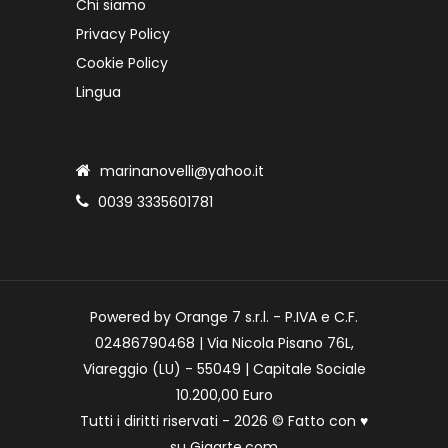
Chi siamo
Privacy Policy
Cookie Policy
Lingua
marinanovelli@yahoo.it
0039 3335601781
Powered by Orange 7 s.r.l. - P.IVA e C.F.
02486790468 | Via Nicola Pisano 76L,
Viareggio (LU) - 55049 | Capitale Sociale
10.200,00 Euro
Tutti i diritti riservati - 2026 © Fatto con
♥
su
Gigarte.com