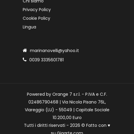
Chi siamo
Privacy Policy
Cookie Policy
Lingua
marinanovelli@yahoo.it
0039 3335601781
Powered by Orange 7 s.r.l. - P.IVA e C.F.
02486790468 | Via Nicola Pisano 76L,
Viareggio (LU) - 55049 | Capitale Sociale
10.200,00 Euro
Tutti i diritti riservati - 2026 © Fatto con
♥
su
Gigarte.com