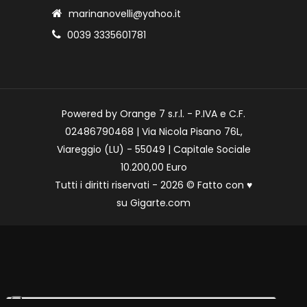
marinanovelli@yahoo.it
0039 3335601781
Powered by Orange 7 s.r.l. - P.IVA e C.F.
02486790468 | Via Nicola Pisano 76L,
Viareggio (LU) - 55049 | Capitale Sociale
10.200,00 Euro
Tutti i diritti riservati - 2026 © Fatto con
♥
su
Gigarte.com