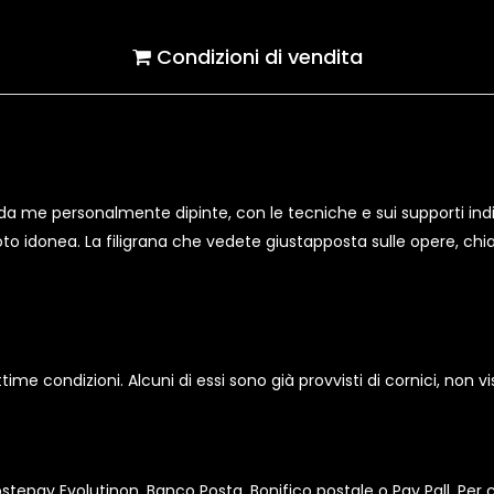
Condizioni di vendita
a me personalmente dipinte, con le tecniche e sui supporti indi
 foto idonea. La filigrana che vedete giustapposta sulle opere, ch
ttime condizioni. Alcuni di essi sono già provvisti di cornici, non 
Postepay Evolutinon, Banco Posta, Bonifico postale o Pay Pall. Per 