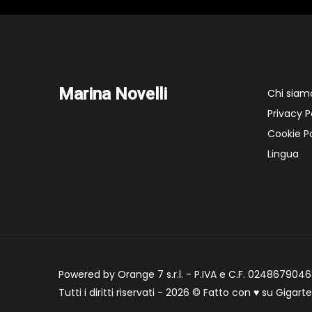
Marina Novelli
Chi siam
Privacy P
Cookie Po
Lingua
Powered by Orange 7 s.r.l. - P.IVA e C.F. 02486790468
Tutti i diritti riservati - 2026 © Fatto con
♥
su
Gigart