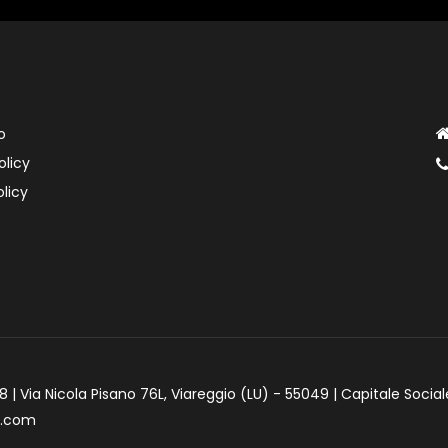
o
olicy
licy
 | Via Nicola Pisano 76L, Viareggio (LU) - 55049 | Capitale Social
e.com