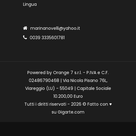
Lingua
marinanovelli@yahoo.it
0039 3335601781
Powered by Orange 7 s.r.l. - P.IVA e C.F.
02486790468 | Via Nicola Pisano 76L,
Viareggio (LU) - 55049 | Capitale Sociale
10.200,00 Euro
Tutti i diritti riservati - 2026 © Fatto con
♥
su
Gigarte.com